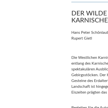
DER WILDE
KARNISCHE
Hans Peter Schönlaub
Rupert Gietl
Die Westlichen Karni
entlang des Karnisc
spektakulären Ausbli
Gebirgsstöcken. Der
Gesteine des Erdalte
Landschaft ist hingeg
Eiszeiten prägten das 
Begleiten Sie die Auto