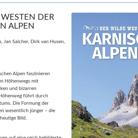
 WESTEN DER
N ALPEN
, Jan Salcher, Dirk van Husen,
schen Alpen faszinieren
hen Höhenwegs mit
cken und bizarren
 Höhenweg führt durch
rtums. Die Formung der
en wesentlich jünger – die
heutige Bild.
ren auf eine reich bebilderte