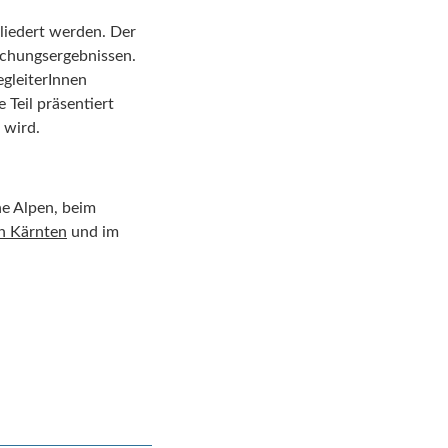
gliedert werden. Der
schungsergebnissen.
gleiterInnen
 Teil präsentiert
 wird.
he Alpen, beim
n Kärnten
und im