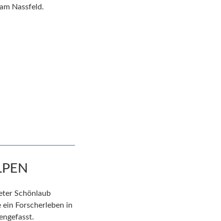
 am Nassfeld.
LPEN
eter Schönlaub
 ein Forscherleben in
ngefasst.