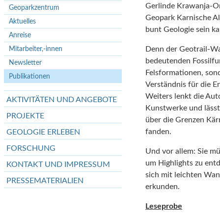
Gerlinde Krawanja-Or
Geoparkzentrum
Geopark Karnische Al
Aktuelles
bunt Geologie sein ka
Anreise
Mitarbeiter,-innen
Denn der Geotrail-Wa
bedeutenden Fossilfu
Newsletter
Felsformationen, sond
Publikationen
Verständnis für die E
Weiters lenkt die Aut
AKTIVITÄTEN UND ANGEBOTE
Kunstwerke und lässt
PROJEKTE
über die Grenzen Kä
fanden.
GEOLOGIE ERLEBEN
FORSCHUNG
Und vor allem: Sie m
um Highlights zu entd
KONTAKT UND IMPRESSUM
sich mit leichten Wan
PRESSEMATERIALIEN
erkunden.
Leseprobe