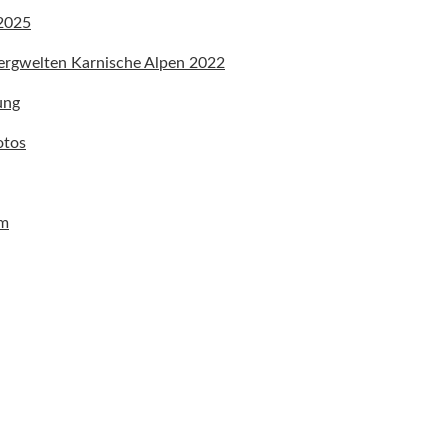
 2025
ergwelten Karnische Alpen 2022
ung
otos
um