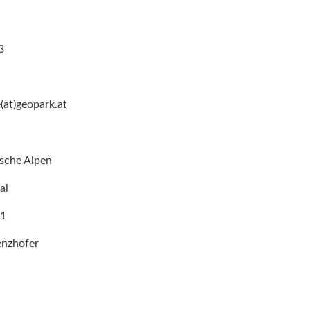
3
e(at)geopark.at
sche Alpen
al
81
enzhofer